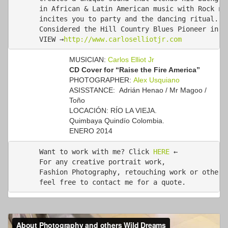
in African & Latin American music with Rock n’ 
incites you to party and the dancing ritual. 

Considered the Hill Country Blues Pioneer in La
VIEW →
http://www.carloselliotjr.com
MUSICIAN:
Carlos Elliot Jr
CD Cover for “Raise the Fire America”
PHOTOGRAPHER:
Alex Usquiano
ASISSTANCE: Adrián Henao / Mr Magoo /
Toño
LOCACIÓN: RÍO LA VIEJA.
Quimbaya Quindío Colombia.
ENERO 2014
Want to work with me? Click 
HERE
 ←

For any creative portrait work,

Fashion Photography, retouching work or other p
feel free to contact me for a quote.