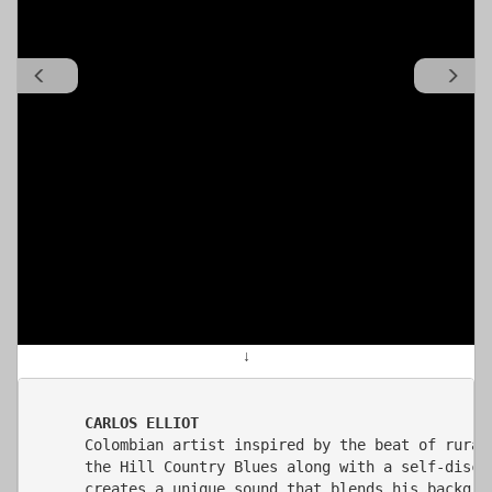
↓
CARLOS ELLIOT
Colombian artist inspired by the beat of rural
the Hill Country Blues along with a self-disco
creates a unique sound that blends his backgrou