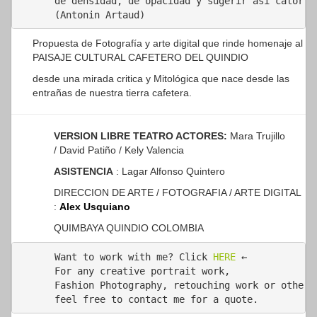
de densidad, de opacidad y sugerir así calor, f
(Antonin Artaud)
Propuesta de Fotografía y arte digital que rinde homenaje al
PAISAJE CULTURAL CAFETERO DEL QUINDIO
desde una mirada critica y Mitológica que nace desde las
entrañas de nuestra tierra cafetera.
VERSION LIBRE TEATRO ACTORES:
Mara Trujillo
/ David Patiño / Kely Valencia
ASISTENCIA
: Lagar Alfonso Quintero
DIRECCION DE ARTE / FOTOGRAFIA / ARTE DIGITAL
:
Alex Usquiano
QUIMBAYA QUINDIO COLOMBIA
Want to work with me? Click 
HERE
 ←

For any creative portrait work,

Fashion Photography, retouching work or other p
feel free to contact me for a quote.